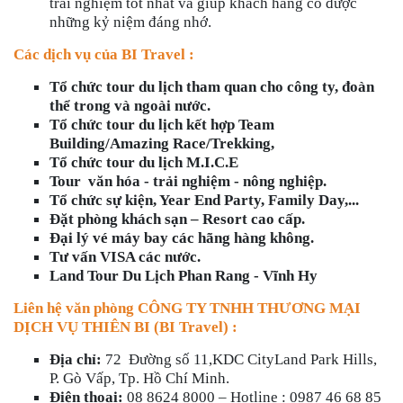
trải nghiệm tốt nhất và giúp khách hàng có được
những kỷ niệm đáng nhớ.
Các dịch vụ của BI Travel :
Tổ chức tour du lịch tham quan cho công ty, đoàn
thể trong và ngoài nước.
Tổ chức tour du lịch kết hợp Team
Building/Amazing Race/Trekking,
Tổ chức tour du lịch M.I.C.E
Tour
văn hóa - trải nghiệm - nông nghiệp.
Tổ chức sự kiện, Year End Party, Family Day,...
Đặt phòng khách sạn – Resort cao cấp.
Đại lý vé máy bay các hãng hàng không.
Tư vấn VISA các nước.
Land Tour Du Lịch Phan Rang - Vĩnh Hy
Liên hệ văn phòng
CÔNG TY TNHH THƯƠNG MẠI
DỊCH VỤ THIÊN BI
(BI Travel) :
Địa chỉ:
72 Đường số 11,KDC CityLand Park Hills,
P. Gò Vấp, Tp. Hồ Chí Minh.
Điện thoại:
08 8624 8000 – Hotline : 0987 46 68 85