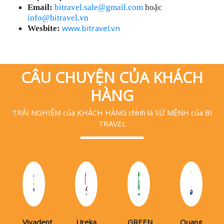
Email:
bitravel.sale@gmail.com
hoặc
info@bitravel.vn
www.bitravel.vn
Wesbite:
CÂU CHUYỆN CỦA KHÁCH
HÀNG
TRẢI NGHIỆM của KHÁCH HÀNG chính là SỨ MỆNH của BI
TRAVEL
Vivadent
Ureka
GREEN
Quang