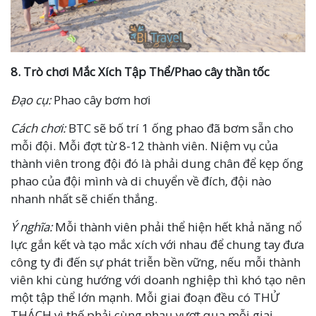
8.
Trò chơi
Mắc Xích Tập Thể/Phao cây thần tốc
Đạo cụ:
Phao cây bơm hơi
Cách chơi:
BTC sẽ bố trí 1 ống phao đã bơm sẵn cho
mỗi đội. Mỗi đợt từ 8-12 thành viên. Niệm vụ của
thành viên trong đội đó là phải dung chân để kẹp ống
phao của đội mình và di chuyển về đích, đội nào
nhanh nhất sẽ chiến thắng.
Ý nghĩa:
Mỗi thành viên phải thể hiện hết khả năng nổ
lực gắn kết và tạo mắc xích với nhau để chung tay đưa
công ty đi đến sự phát triễn bền vững, nếu mỗi thành
viên khi cùng hướng với doanh nghiệp thì khó tạo nên
một tập thể lớn mạnh. Mỗi giai đoạn đều có THỬ
THÁCH vì thế phải cùng nhau vượt qua mỗi giai