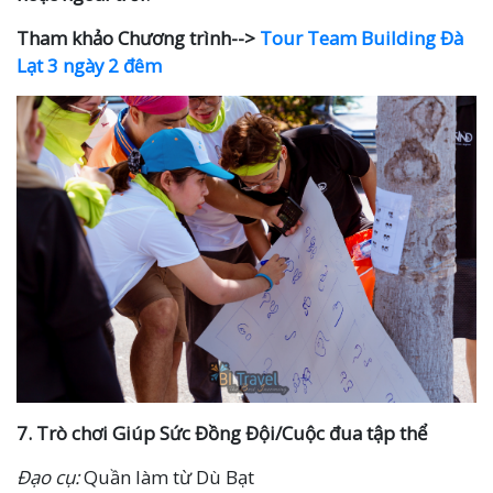
Tham khảo Chương trình-->
Tour Team Building Đà
Lạt 3 ngày 2 đêm
7.
Trò chơi
Giúp Sức Đồng Đội/Cuộc đua tập thể
Đạo cụ:
Quần làm từ Dù Bạt