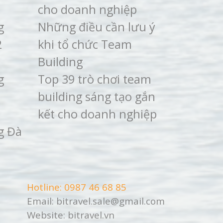
cho doanh nghiệp
g
Những điều cần lưu ý
2
khi tổ chức Team
Building
g
Top 39 trò chơi team
building sáng tạo gắn
kết cho doanh nghiệp
g Đà
Hotline:
0987 46 68 85
Email:
bitravel.sale@gmail.com
Website:
bitravel.vn