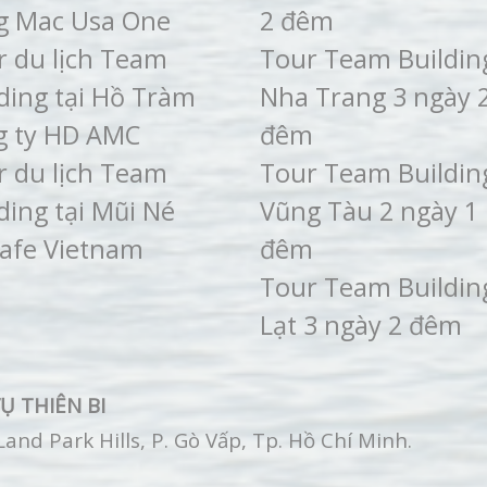
g Mac Usa One
2 đêm
r du lịch Team
Tour Team Buildin
ding tại Hồ Tràm
Nha Trang 3 ngày 
g ty HD AMC
đêm
r du lịch Team
Tour Team Buildin
ding tại Mũi Né
Vũng Tàu 2 ngày 1
cafe Vietnam
đêm
Tour Team Buildin
Lạt 3 ngày 2 đêm
Ụ THIÊN BI
nd Park Hills, P. Gò Vấp, Tp. Hồ Chí Minh.