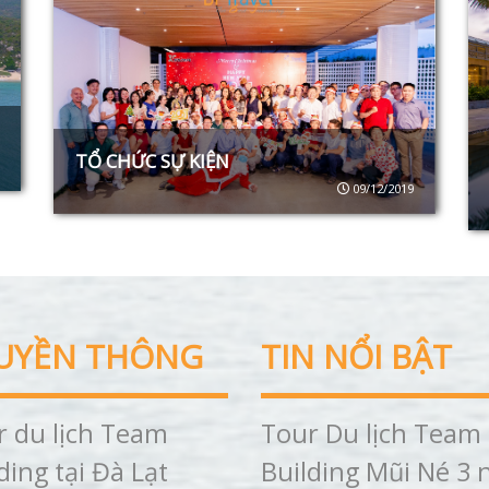
TỔ CHỨC SỰ KIỆN
09/12/2019
UYỀN THÔNG
TIN NỔI BẬT
r du lịch Team
Tour Du lịch Team
ding tại Đà Lạt
Building Mũi Né 3 