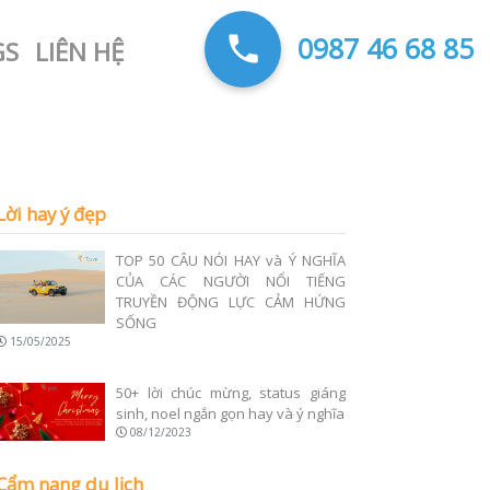
0987 46 68 85
GS
LIÊN HỆ
Lời hay ý đẹp
TOP 50 CÂU NÓI HAY và Ý NGHĨA
CỦA CÁC NGƯỜI NỔI TIẾNG
TRUYỀN ĐỘNG LỰC CẢM HỨNG
SỐNG
15/05/2025
50+ lời chúc mừng, status giáng
sinh, noel ngắn gọn hay và ý nghĩa
08/12/2023
Cẩm nang du lịch