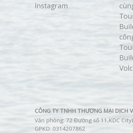
Instagram
cùn
Tou
Buil
côn
Tou
Buil
Vol
CÔNG TY TNHH THƯƠNG MẠI DỊCH V
Văn phòng: 72 Đường số 11,KDC CityLa
GPKD:
0314207862