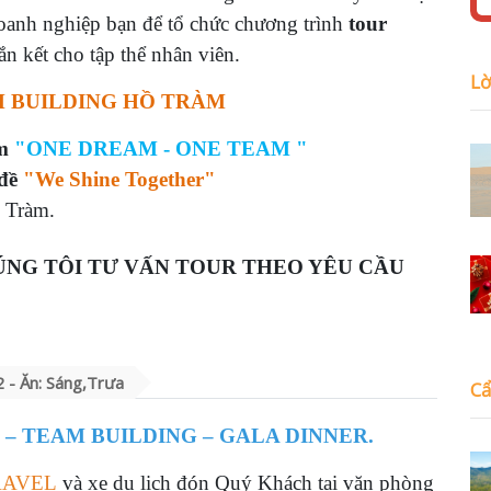
anh nghiệp bạn để tổ chức chương trình
tour
n kết cho tập thể nhân viên.
Lờ
M BUILDING HỒ TRÀM
àm
"ONE DREAM - ONE TEAM "
 đề
"We Shine Together"
Tràm.
ÚNG TÔI TƯ VẤN TOUR THEO YÊU CẦU 
 - Ăn: Sáng,Trưa
Cẩ
 – TEAM BUILDING – GALA DINNER.
RAVEL
và xe du lịch đón
Quý Khách
tại
văn phòng