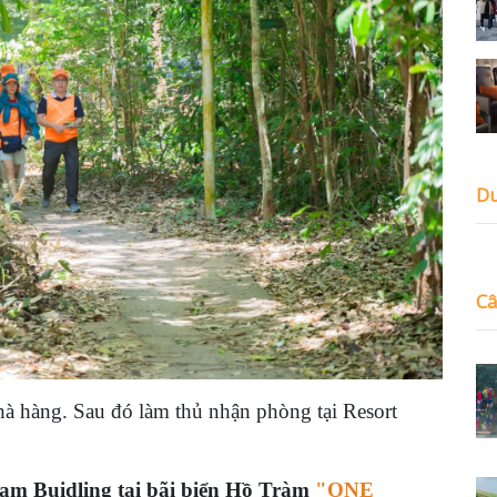
Du
Câ
hà hàng. Sau đó làm thủ nhận phòng tại Resort
am Buidling tại bãi biển Hồ Tràm
"
ONE