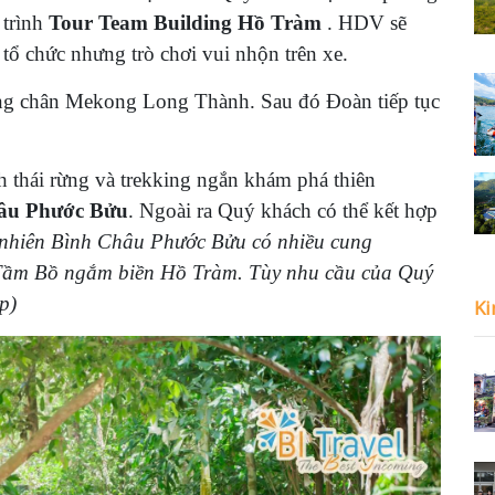
 trình
Tour Team Building Hồ Tràm
. HDV sẽ
à tổ chức nhưng trò chơi vui nhộn trên xe.
ừng chân Mekong Long Thành.
Sau đó
Đoàn tiếp tục
h thái rừng và
trekking ngắn khám phá thiên
hâu Phước Bửu
. Ngoài ra Quý khách có thể kết hợp
 nhiên Bình Châu Phước Bửu có nhiều cung
h Tầm Bồ ngắm biền Hồ Tràm. Tùy nhu cầu của Quý
p)
Ki