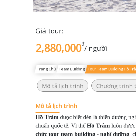
Giá tour:
đ
2,880,000
/ người
Trang Chủ
Team Building
Tour Team Building Hồ Tr
Mô tả lịch trình
Chương trình 
Mô tả lịch trình
Hồ Tràm
được biết đến là thiên đường ngh
chuẩn quốc tế. Vì thế
Hồ Tràm
luôn được 
chức tour team building - nghĩ dưỡng
ch