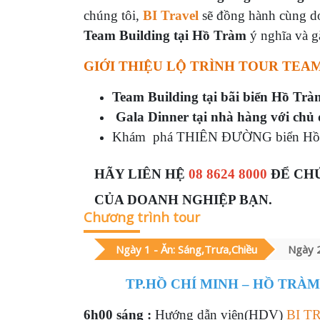
chúng tôi,
BI Travel
sẽ đồng hành cùng do
Team Building tại Hồ Tràm
ý nghĩa và gắ
GIỚI THIỆU LỘ TRÌNH TOUR TEA
Team Building tại bãi biển Hồ Tr
Gala Dinner tại nhà hàng với chủ
Khám phá THIÊN ĐƯỜNG biển Hồ 
HÃY LIÊN HỆ
08 8624 8000
 ĐỂ CH
CỦA DOANH NGHIỆP BẠN.
Chương trình tour
Ngày 1 - Ăn: Sáng,Trưa,Chiều
Ngày 2
TP.HỒ CHÍ MINH – HỒ TRÀM
6h00
sáng :
Hướng dẫn viên(HDV)
BI T