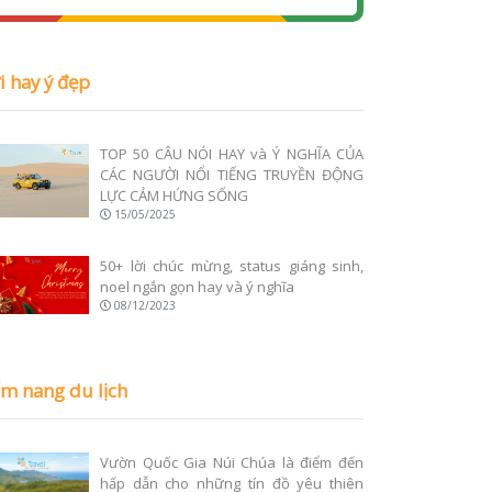
i hay ý đẹp
TOP 50 CÂU NÓI HAY và Ý NGHĨA CỦA
CÁC NGƯỜI NỔI TIẾNG TRUYỀN ĐỘNG
LỰC CẢM HỨNG SỐNG
15/05/2025
50+ lời chúc mừng, status giáng sinh,
noel ngắn gọn hay và ý nghĩa
08/12/2023
m nang du lịch
Vườn Quốc Gia Núi Chúa là điểm đến
hấp dẫn cho những tín đồ yêu thiên