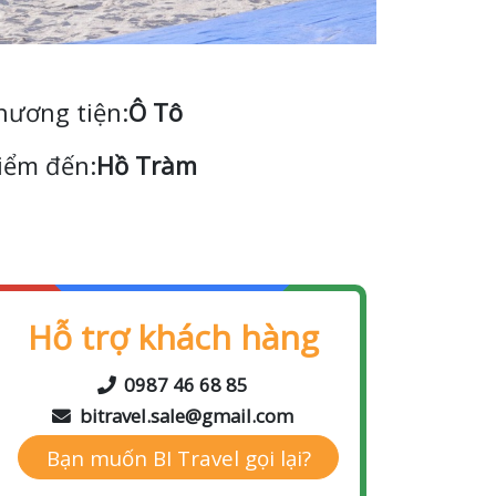
hương tiện:
Ô Tô
iểm đến:
Hồ Tràm
Hỗ trợ khách hàng
0987 46 68 85
bitravel.sale@gmail.com
Bạn muốn BI Travel gọi lại?