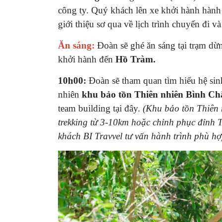
công ty. Q
uý khách lên xe khởi hành
hành
giới thiệu sơ qua về lịch trình chuyến đi v
Ăn sáng:
Đoàn sẽ ghé ăn sáng tại trạm d
khởi hành đến
Hồ Tràm.
10h00:
Đoàn sẽ tham quan tìm hiểu hệ sin
nhiên
khu bảo tồn Thiên nhiên Bình C
team building tại đây.
(Khu bảo tồn Thiên
trekking từ 3-10km hoặc chỉnh phục đỉn
khách BI Travvel tư vấn hành trình phù hợ